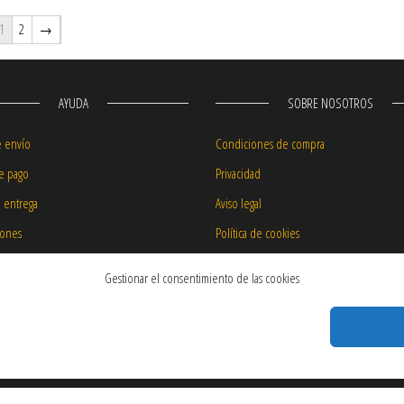
1
2
→
AYUDA
SOBRE NOSOTROS
e envío
Condiciones de compra
e pago
Privacidad
e entrega
Aviso legal
iones
Política de cookies
 precios
Garantía de nuestros productos
Gestionar el consentimiento de las cookies
 transporte
productos