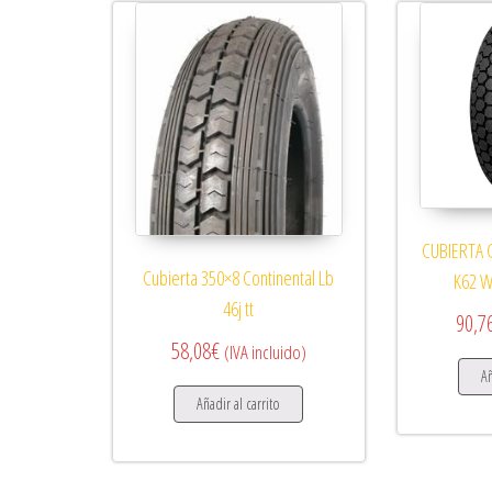
CUBIERTA 
Cubierta 350×8 Continental Lb
K62 
46j tt
90,7
58,08
€
(IVA incluido)
Añ
Añadir al carrito