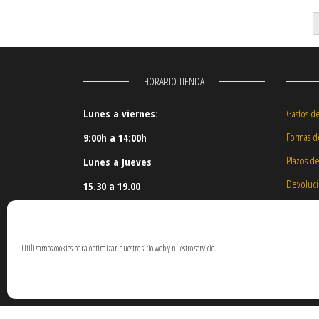
HORARIO TIENDA
Lunes a viernes
:
Gastos d
Formas d
9:00h a 14:00h
Plazos d
Lunes a Jueves
Devoluc
15.30 a 19.00
Nuestros
Daños en
Utilizamos cookies para optimizar nuestro sitio web y nuestro servicio.
Reserva 