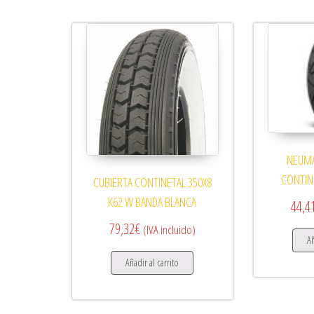
NEUMA
CONTIN
CUBIERTA CONTINETAL 350X8
K62 W BANDA BLANCA
44,4
79,32
€
(IVA incluido)
Añ
Añadir al carrito