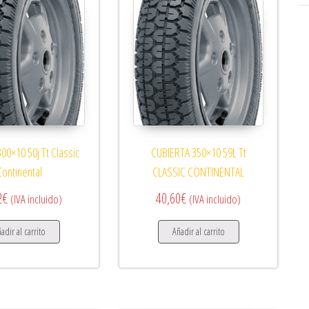
00×10 50j Tt Classic
CUBIERTA 350×10 59L Tt
Continental
CLASSIC CONTINENTAL
2
€
40,60
€
(IVA incluido)
(IVA incluido)
adir al carrito
Añadir al carrito