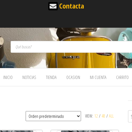
Contacta
Búsqueda de productos
INICIO
NOTICIAS
TIENDA
OCASION
MI CUENTA
CARRITO
VIEW:
12
/
48
/
ALL