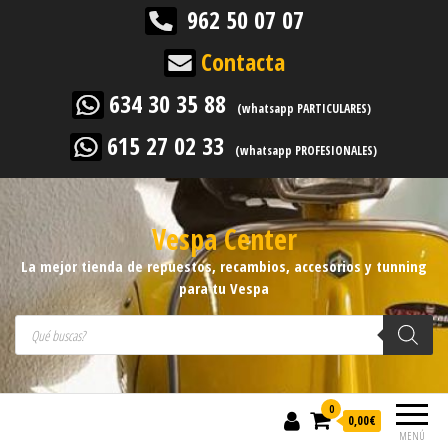
962 50 07 07
Contacta
634 30 35 88
(whatsapp PARTICULARES)
615 27 02 33
(whatsapp PROFESIONALES)
Vespa Center
La mejor tienda de repuestos, recambios, accesorios y tunning
para tu Vespa
Búsqueda de productos
0
0,00
€
MENÚ