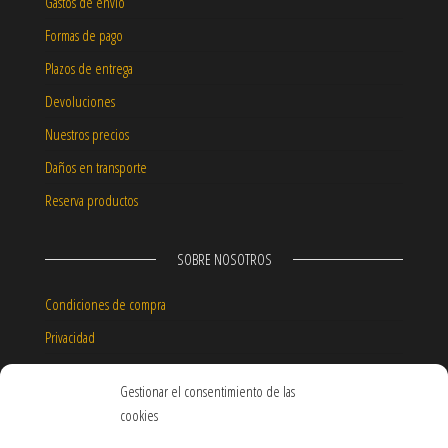
Gastos de envío
Formas de pago
Plazos de entrega
Devoluciones
Nuestros precios
Daños en transporte
Reserva productos
SOBRE NOSOTROS
Condiciones de compra
Privacidad
Aviso legal
Gestionar el consentimiento de las
Política de cookies
cookies
Garantía de nuestros productos