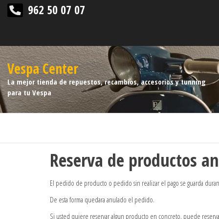
962 50 07 07
Vespa Center
La mejor tienda de repuestos, recambios, accesorios y tunning
para tu Vespa
Reserva de productos an
El pedido de producto o pedido sin realizar el pago se guarda durante 
De esta forma quedara anulado el pedido.
Si usted quiere reservar algun producto en concreto, puede reserva