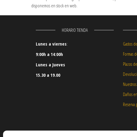
disponemos en stock en web.
HORARIO TIENDA
Lunes a viernes
:
Gastos d
Formas d
9:00h a 14:00h
Plazos d
Lunes a Jueves
Devoluc
15.30 a 19.00
Nuestros
Daños en
Reserva 
©
2019
Vespacente