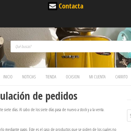
Contacta
Búsqueda de productos
INICIO
NOTICIAS
TIENDA
OCASION
MI CUENTA
CARRITO
ulación de pedidos
siete días. Al cabo de los siete días pasa de nuevo a stock y a la venta.
rlo mediante pago. Este es el caso de productos que se piden de los cuales no