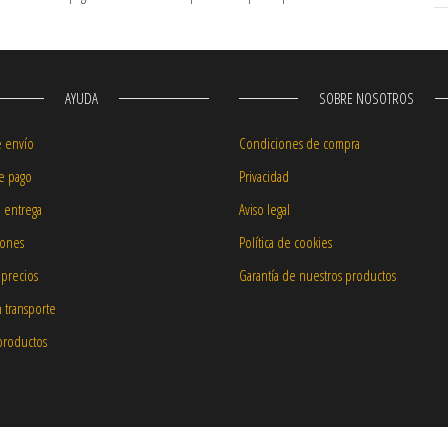
AYUDA
SOBRE NOSOTROS
e envío
Condiciones de compra
e pago
Privacidad
e entrega
Aviso legal
iones
Política de cookies
 precios
Garantía de nuestros productos
 transporte
productos
r
|
Telf: 96 250 07 07
|
Email: info@vespacenter.es | Avda. Blasco Ibáñe