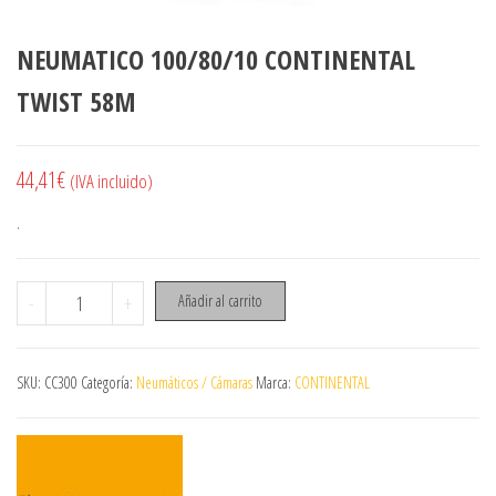
NEUMATICO 100/80/10 CONTINENTAL
TWIST 58M
44,41
€
(IVA incluido)
.
NEUMATICO 100/80/10 CONTINENTAL TWIST 58M cantidad
-
+
Añadir al carrito
SKU:
CC300
Categoría:
Neumáticos / Cámaras
Marca:
CONTINENTAL