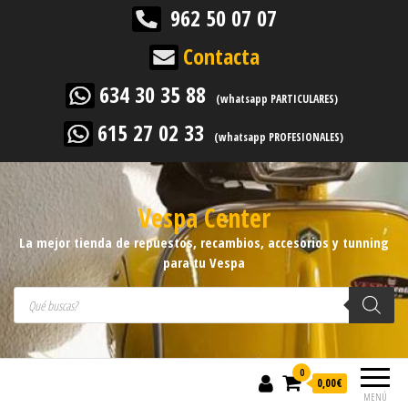
962 50 07 07
Contacta
634 30 35 88
(whatsapp PARTICULARES)
615 27 02 33
(whatsapp PROFESIONALES)
Vespa Center
La mejor tienda de repuestos, recambios, accesorios y tunning
para tu Vespa
Búsqueda de productos
0
0,00
€
MENÚ