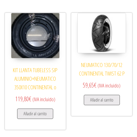
NEUMATICO 130/70/12
KIT LLANTA TUBELESS SIP
CONTINENTAL TWIST 62 P
ALUMINIO+NEUMATICO
59,65
€
(IVA incluido)
350X10 CONTINENTAL o
119,80
€
(IVA incluido)
Añadir al carrito
Añadir al carrito