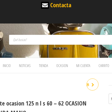
Contacta
Búsqueda de productos
INICIO
NOTICIAS
TIENDA
OCASION
MI CUENTA
CARRITO
ESCAPE VESPA SUPER 75/125
VESPA 50 ORIGINAL PIAGGIO
te ocasion 125 n l s 60 – 62 OCASION