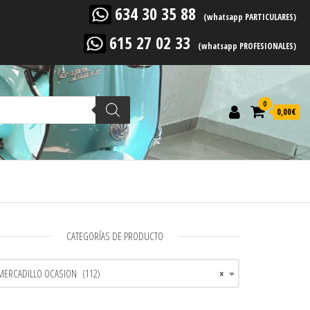
634 30 35 88
(whatsapp PARTICULARES)
615 27 02 33
(whatsapp PROFESIONALES)
0
0,00
€
CATEGORÍAS DE PRODUCTO
MERCADILLO OCASION (112)
×