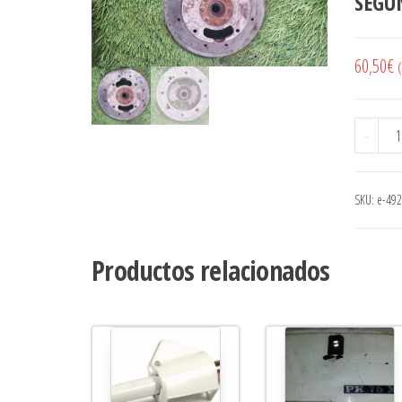
SEGU
60,50
€
(
Vola
-
SKU:
e-492
Productos relacionados