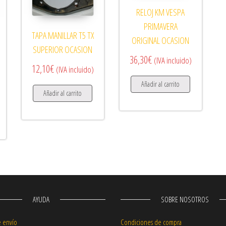
RELOJ KM VESPA
PRIMAVERA
TAPA MANILLAR T5 TX
ORIGINAL OCASION
SUPERIOR OCASION
36,30
€
(IVA incluido)
12,10
€
(IVA incluido)
Añadir al carrito
Añadir al carrito
AYUDA
SOBRE NOSOTROS
e envío
Condiciones de compra