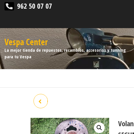
962 50 07 07
Vespa Center
La mejor tienda de repuestos, recambios, accesorios y tunning
para tu Vespa
CARTER COMPLETO VESPA
125 L 101M OCASION
Volan
SEGUNDA MANO