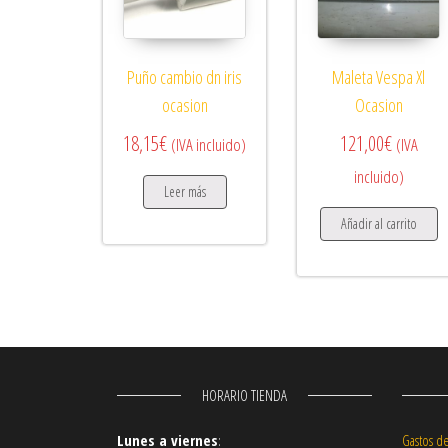
Puño cambio dn iris
Maleta Vespa Xl
ocasion
Ocasion
18,15
€
121,00
€
(IVA incluido)
(IVA
incluido)
Leer más
Añadir al carrito
HORARIO TIENDA
Lunes a viernes
:
Gastos d