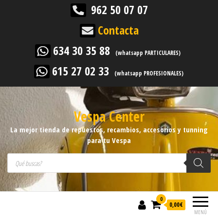
962 50 07 07
Contacta
634 30 35 88
(whatsapp PARTICULARES)
615 27 02 33
(whatsapp PROFESIONALES)
Vespa Center
La mejor tienda de repuestos, recambios, accesorios y tunning
para tu Vespa
Búsqueda de productos
0
0,00
€
MENÚ