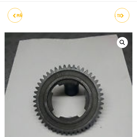
PIÑON 2 42Z VESPA 200 DN DS
PIÑON 3 38Z VESPA PX IRIS TX
PX IRIS TX