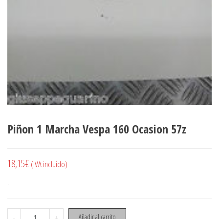
Piñon 1 Marcha Vespa 160 Ocasion 57z
18,15
€
(IVA incluido)
.
Piñon 1 Marcha Vespa 160 Ocasion 57z cantidad
-
+
Añadir al carrito