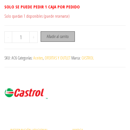
SOLO SE PUEDE PEDIR 1 CAJA POR PEDIDO
Solo quedan 1 disponibles (puede reservarse)
ACEITE CASTROL POWER 1 RACING 2T ULTIMATE (antiguo tts) ca
-
+
Añadir al carrito
SKU:
AC6
Categorías:
Aceites
,
OFERTAS Y OUTLET
Marca:
CASTROL