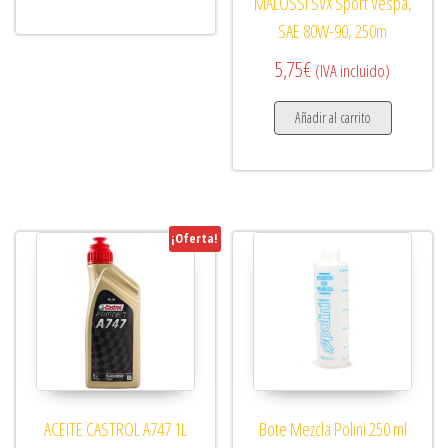
MALOSSI SVX Sport Vespa,
SAE 80W-90, 250m
5,75
€
(IVA incluido)
Añadir al carrito
¡Oferta!
ACEITE CASTROL A747 1L
Bote Mezcla Polini 250 ml