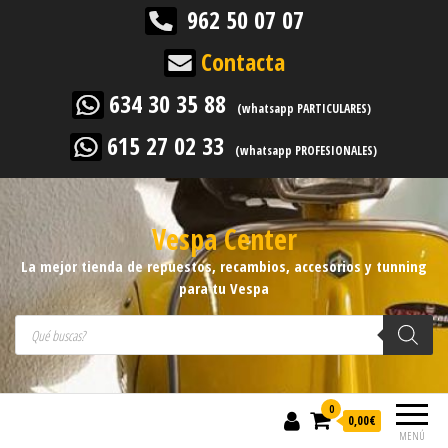
962 50 07 07
Contacta
634 30 35 88
(whatsapp PARTICULARES)
615 27 02 33
(whatsapp PROFESIONALES)
Vespa Center
La mejor tienda de repuestos, recambios, accesorios y tunning
para tu Vespa
Búsqueda de productos
0
0,00
€
MENÚ