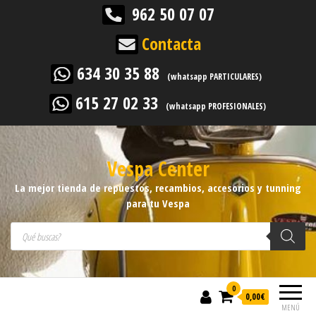
962 50 07 07
Contacta
634 30 35 88
(whatsapp PARTICULARES)
615 27 02 33
(whatsapp PROFESIONALES)
Vespa Center
La mejor tienda de repuestos, recambios, accesorios y tunning
para tu Vespa
Búsqueda de productos
0
0,00
€
MENÚ