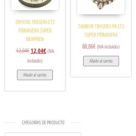
ZAPATAS TRASERA ET3
TAMBOR TRASERO PK ET3
PRIMAVERA SUPER
SUPER PRIMAVERA
NEWFREN
80,86
€
(IVA incluido)
El precio original era: 12,04€.
El precio actual es: 12,04€.
12,04
€
12,04
€
(IVA
incluido)
Añadir al carrito
Añadir al carrito
CATEGORÍAS DE PRODUCTO