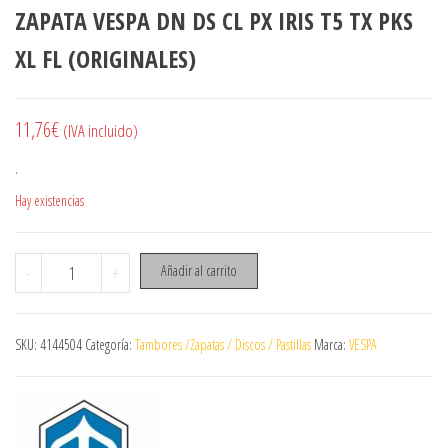
ZAPATA VESPA DN DS CL PX IRIS T5 TX PKS
XL FL (ORIGINALES)
11,76
€
(IVA incluido)
.
Hay existencias
ZAPATA VESPA DN DS CL PX IRIS T5 TX PKS XL FL (ORIGINALES) ca
-
+
Añadir al carrito
SKU:
4144504
Categoría:
Tambores /Zapatas / Discos / Pastillas
Marca:
VESPA