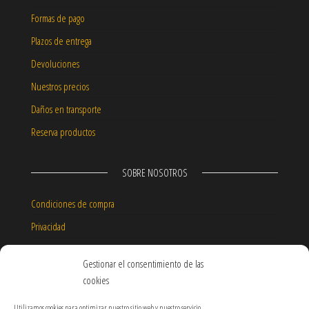
Formas de pago
Plazos de entrega
Devoluciones
Nuestros precios
Daños en transporte
Reserva productos
SOBRE NOSOTROS
Condiciones de compra
Privacidad
Aviso legal
Gestionar el consentimiento de las
Política de cookies
cookies
Garantía de nuestros productos
Utilizamos cookies para optimizar nuestro sitio web y nuestro servicio.