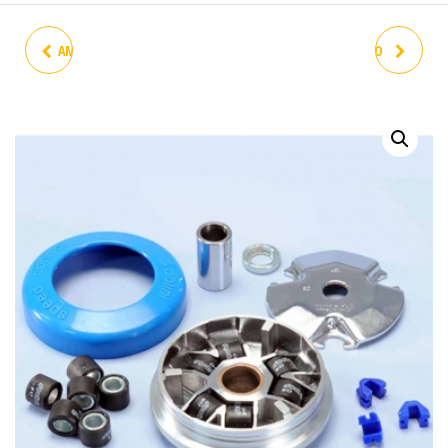
AMORTIGUADOR +SOPORTE
VARIADOR POLINI VESPINO
DIRECCIÓN GUN METAL
SS AL NL XE ALX NLX NXE
(CHAVETA)