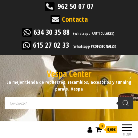
962 50 07 07
Contacta
634 30 35 88
(whatsapp PARTICULARES)
615 27 02 33
(whatsapp PROFESIONALES)
Vespa Center
La mejor tienda de repuestos, recambios, accesorios y tunning
para tu Vespa
Búsqueda de productos
0
0,00
€
MENÚ