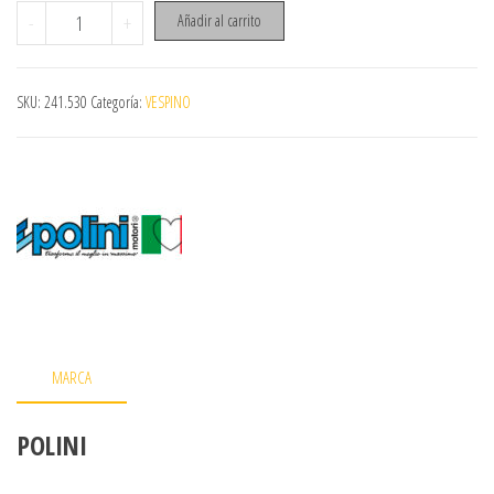
VARIADOR POLINI VESPINO F9 NL CLASSIC cantidad
-
+
Añadir al carrito
SKU:
241.530
Categoría:
VESPINO
MARCA
POLINI