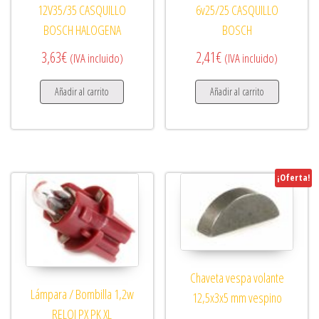
12V35/35 CASQUILLO
6v25/25 CASQUILLO
BOSCH HALOGENA
BOSCH
3,63
€
2,41
€
(IVA incluido)
(IVA incluido)
Añadir al carrito
Añadir al carrito
¡Oferta!
Chaveta vespa volante
Lámpara / Bombilla 1,2w
12,5x3x5 mm vespino
RELOJ PX PK XL