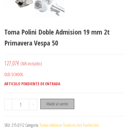
Toma Polini Doble Admision 19 mm 2t
Primavera Vespa 50
127,07
€
(IVA incluido)
OLD SCHOOL
ARTICULO PENDIENTE DE ENTRADA
Toma Polini Doble Admision 19 mm 2t Primavera Vespa 50 cant
-
+
Añadir al carrito
SKU:
215.0112
Categoría:
Tomas Admision Tiradores Aire Fuelles Aire