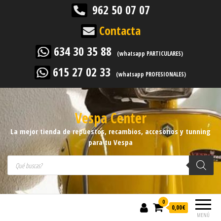
962 50 07 07
Contacta
634 30 35 88
(whatsapp PARTICULARES)
615 27 02 33
(whatsapp PROFESIONALES)
Vespa Center
La mejor tienda de repuestos, recambios, accesorios y tunning
para tu Vespa
Búsqueda de productos
0
0,00
€
MENÚ