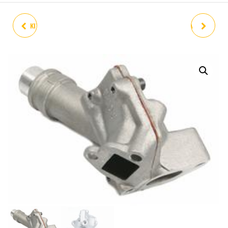
KIT DE CILINDRO PIAGGIO 50
CARTER COMPLETO VESPA
CC PARA VESPA ET4/LX/S 2V,
125 L 101M OCASION
50CC, 4T, AC COMPATIBLE
SEGUNDA MANO
TAMBIÉN PARA PIAGGIO
50CC, 4T, AC, 2-VÁLVULA Ø 39