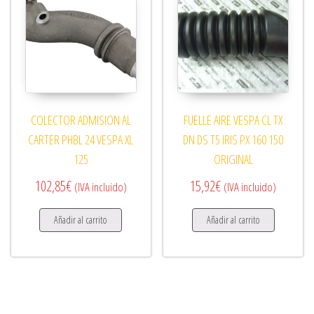
COLECTOR ADMISION AL
FUELLE AIRE VESPA CL TX
CARTER PHBL 24 VESPA XL
DN DS T5 IRIS PX 160 150
125
ORIGINAL
102,85
€
15,92
€
(IVA incluido)
(IVA incluido)
Añadir al carrito
Añadir al carrito