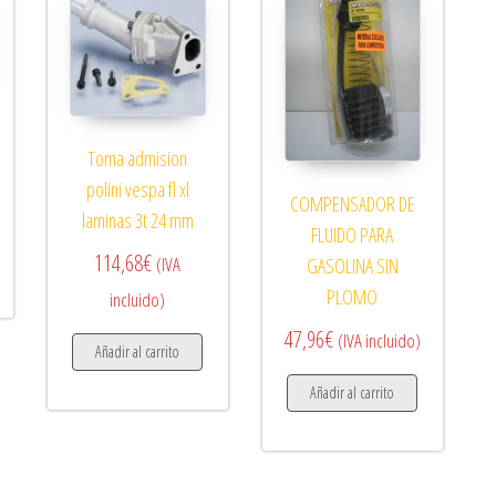
Toma admision
polini vespa fl xl
COMPENSADOR DE
laminas 3t 24 mm
FLUIDO PARA
114,68
€
(IVA
GASOLINA SIN
PLOMO
incluido)
47,96
€
(IVA incluido)
Añadir al carrito
Añadir al carrito