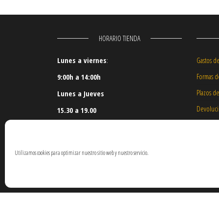
HORARIO TIENDA
Lunes a viernes
:
Gastos d
Formas d
9:00h a 14:00h
Plazos d
Lunes a Jueves
Devoluc
15.30 a 19.00
Nuestros
Daños en
Utilizamos cookies para optimizar nuestro sitio web y nuestro servicio.
Reserva 
©
2019
Vespacente