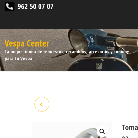
962 50 07 07
Vespa Center
La mejor tienda de repuestos, recambios, accesorios y tunning
para tu Vespa
CDI VESPA ET4 PRE LEADER
294150/294071 PIAGGIO SFERA
Toma 
125 4T 96/99