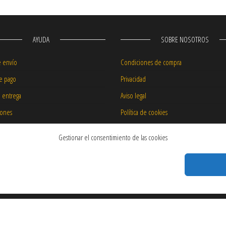
AYUDA
SOBRE NOSOTROS
e envío
Condiciones de compra
e pago
Privacidad
e entrega
Aviso legal
iones
Política de cookies
 precios
Garantía de nuestros productos
Gestionar el consentimiento de las cookies
 transporte
productos
r
|
Telf: 96 250 07 07
|
Email: info@vespacenter.es | Avda. Blasco Ibáñe