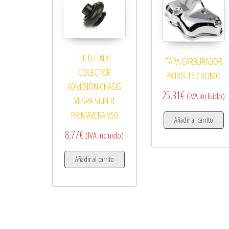
FUELLE AIRE
TAPA CARBURADOR
COLECTOR
PX IRIS T5 CROMO
ADMISION CHASIS
25,31
€
(IVA incluido)
VESPA SUPER
PRIMAVERA V50
Añadir al carrito
8,77
€
(IVA incluido)
Añadir al carrito