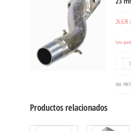
23 m
26,63
€
(
.
Solo queda
Toma
-
SKU:
1981
Productos relacionados