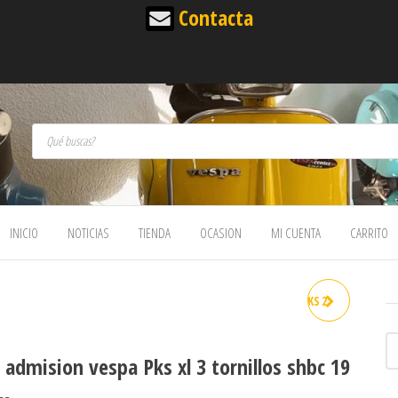
Contacta
Búsqueda de productos
INICIO
NOTICIAS
TIENDA
OCASION
MI CUENTA
CARRITO
TOMA ADMISION VESPA PKS 2
TORNILLOS CARBURADOR
admision vespa Pks xl 3 tornillos shbc 19
SHBC 19 23 MM