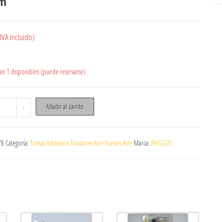
m
IVA incluido)
n 1 disponibles (puede reservarse)
 admision vespa Pks xl 3 tornillos shbc 19 23 mm cantidad
+
Añadir al carrito
78
Categoría:
Tomas Admision Tiradores Aire Fuelles Aire
Marca:
PIAGGIO