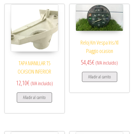
Reloj Km Vespa Iris/Xl
Piaggio ocasion
54,45
€
(IVA incluido)
TAPA MANILLAR T5
OCASION INFERIOR
Añadir al carrito
12,10
€
(IVA incluido)
Añadir al carrito