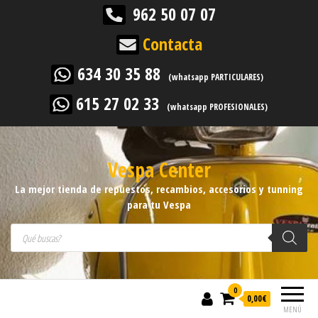
962 50 07 07
Contacta
634 30 35 88
(whatsapp PARTICULARES)
615 27 02 33
(whatsapp PROFESIONALES)
Vespa Center
La mejor tienda de repuestos, recambios, accesorios y tunning
para tu Vespa
Búsqueda de productos
0
0,00
€
MENÚ