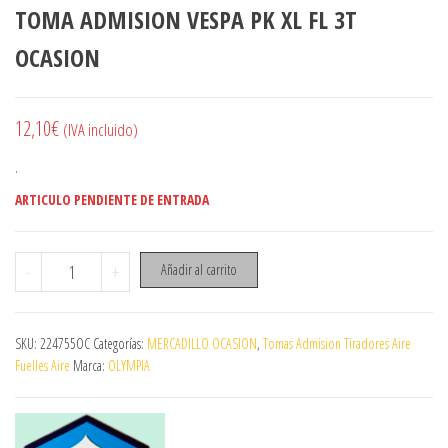
TOMA ADMISION VESPA PK XL FL 3T
OCASION
12,10
€
(IVA incluido)
.
ARTICULO PENDIENTE DE ENTRADA
TOMA ADMISION VESPA PK XL FL 3T OCASION cantidad
-
+
Añadir al carrito
SKU:
224755OC
Categorías:
MERCADILLO OCASION
,
Tomas Admision Tiradores Aire
Fuelles Aire
Marca:
OLYMPIA