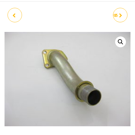
TOMA ADMISIÓN VESPA
CHICLE DELLORTO 5 MM N85
150/160 3T OCASION