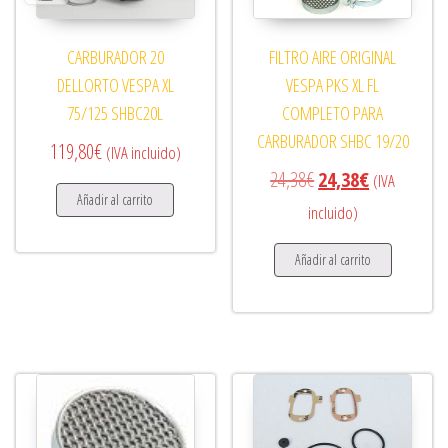
CARBURADOR 20
FILTRO AIRE ORIGINAL
DELLORTO VESPA XL
VESPA PKS XL FL
75/125 SHBC20L
COMPLETO PARA
CARBURADOR SHBC 19/20
119,80
€
(IVA incluido)
El precio original era
El precio act
24,38
€
24,38
€
(IVA
Añadir al carrito
incluido)
Añadir al carrito