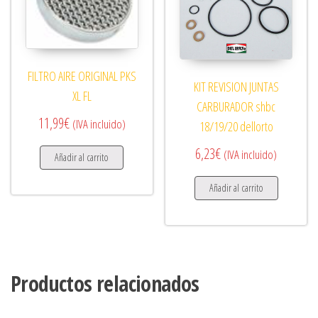
FILTRO AIRE ORIGINAL PKS
KIT REVISION JUNTAS
XL FL
CARBURADOR shbc
11,99
€
(IVA incluido)
18/19/20 dellorto
6,23
€
(IVA incluido)
Añadir al carrito
Añadir al carrito
Productos relacionados