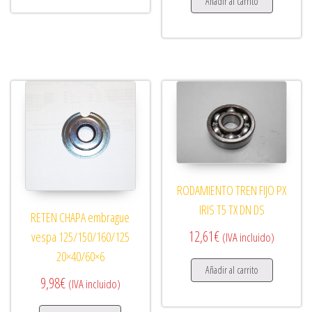
Añadir al carrito
RODAMIENTO TREN FIJO PX
IRIS T5 TX DN DS
RETEN CHAPA embrague
12,61
€
vespa 125/150/160/125
(IVA incluido)
20×40/60×6
Añadir al carrito
9,98
€
(IVA incluido)