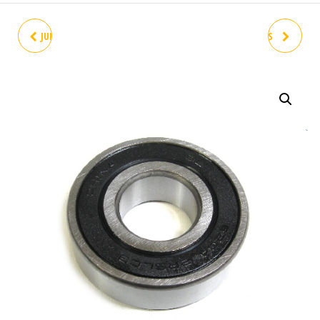
JUNTA CILINDRO VESPA 150 /
TUERCA CARBURADOR IRIS
SPRINT / GS
DN DS