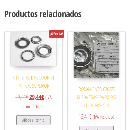
Productos relacionados
¡Oferta!
KIT PISTAS DIRECCION ET
PX PK XL SUPERIOR
RODAMIENTO 6204ZZ
El precio original era: 29,44€.
El precio actual es: 29,44€.
29,44
€
29,44
€
RUEDA TRASERA PX IRIS
(IVA
ET3 XL PKS t5 tx
incluido)
13,41
€
(IVA incluido)
Añadir al carrito