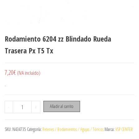
Rodamiento 6204 zz Blindado Rueda
Trasera Px T5 Tx
7,20
€
(IVA incluido)
.
Rodamiento 6204 zz Blindado Rueda Trasera Px T5 Tx cantidad
-
+
Añadir al carrito
SKU:
N434735
Categoría:
Retenes / Rodamientos / Agujas / Tóricos
Marca:
VSP CENTER