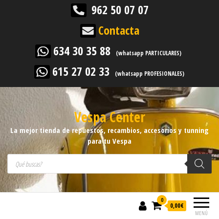
962 50 07 07
Contacta
634 30 35 88
(whatsapp PARTICULARES)
615 27 02 33
(whatsapp PROFESIONALES)
Vespa Center
La mejor tienda de repuestos, recambios, accesorios y tunning
para tu Vespa
Búsqueda de productos
0
0,00
€
MENÚ