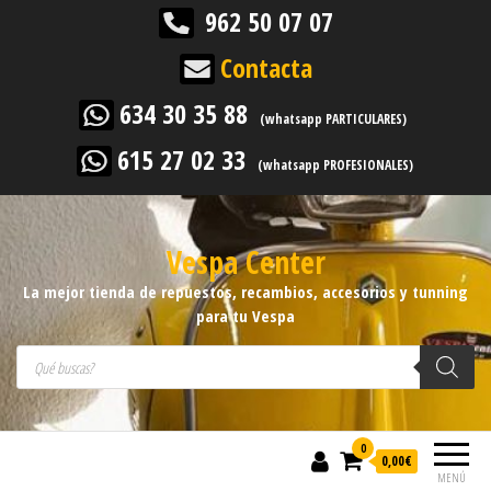
962 50 07 07
Contacta
634 30 35 88
(whatsapp PARTICULARES)
615 27 02 33
(whatsapp PROFESIONALES)
Vespa Center
La mejor tienda de repuestos, recambios, accesorios y tunning
para tu Vespa
Búsqueda de productos
0
0,00
€
MENÚ