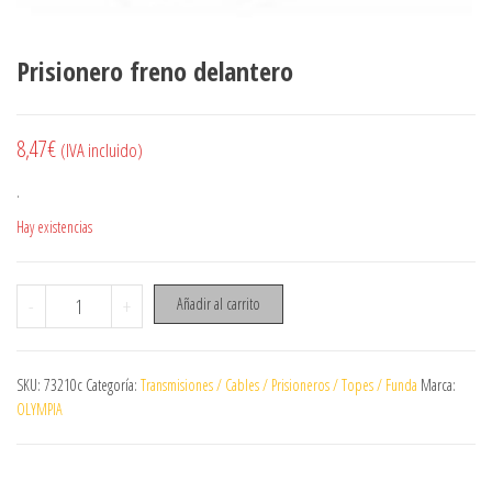
Prisionero freno delantero
8,47
€
(IVA incluido)
.
Hay existencias
Prisionero freno delantero cantidad
-
+
Añadir al carrito
SKU:
73210c
Categoría:
Transmisiones / Cables / Prisioneros / Topes / Funda
Marca:
OLYMPIA