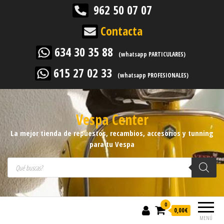
962 50 07 07
Contacta
634 30 35 88
(whatsapp PARTICULARES)
615 27 02 33
(whatsapp PROFESIONALES)
Vespa Center
La mejor tienda de repuestos, recambios, accesorios y tunning
para tu Vespa
Búsqueda de productos
0
0,00
€
MENÚ