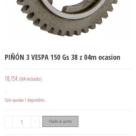
PIÑÓN 3 VESPA 150 Gs 38 z 04m ocasion
18,15
€
(IVA incluido)
.
Solo quedan 1 disponibles
PIÑÓN 3 VESPA 150 Gs 38 z 04m ocasion cantidad
-
+
Añadir al carrito