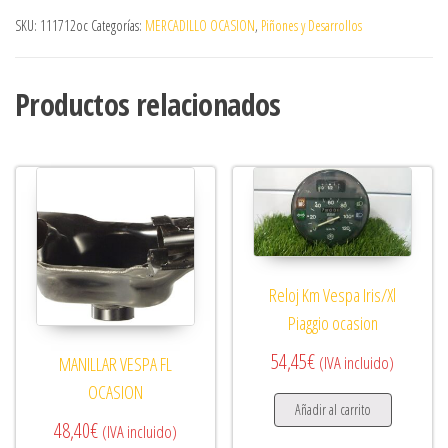
SKU:
111712oc
Categorías:
MERCADILLO OCASION
,
Piñones y Desarrollos
Productos relacionados
Reloj Km Vespa Iris/Xl
Piaggio ocasion
54,45
€
(IVA incluido)
MANILLAR VESPA FL
OCASION
Añadir al carrito
48,40
€
(IVA incluido)