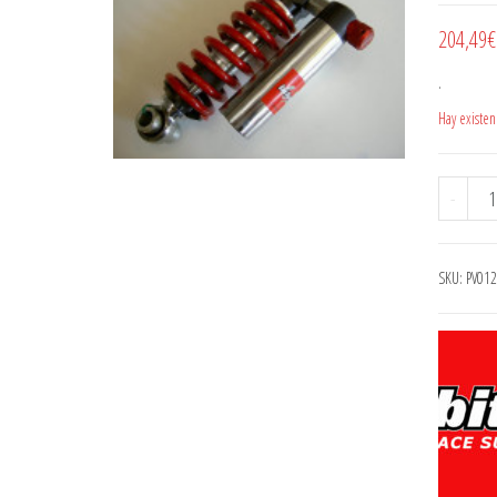
204,49
€
.
Hay existen
PIAG
-
SKU:
PV012