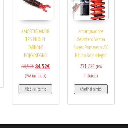
AMORTIGUADOR
Amortiguadore
TRS PK XL FL
delantero Vespa
CARBONE
Super Primavera v50
ROJO/NEGRO
Bitubo Rojo/Negro
El precio original era: 84,52€.
El precio actual es: 84,52€.
84,52
€
84,52
€
231,72
€
(IVA
(IVA incluido)
incluido)
Añadir al carrito
Añadir al carrito