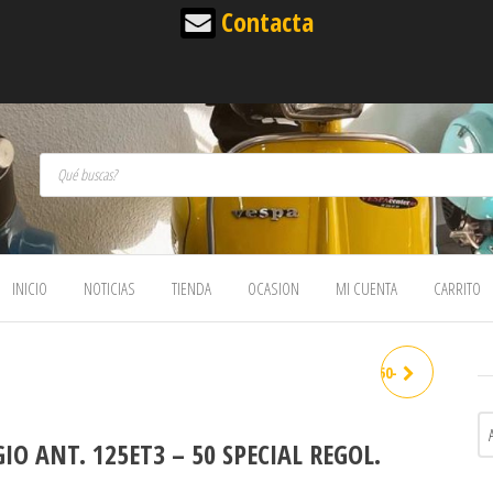
Contacta
Búsqueda de productos
INICIO
NOTICIAS
TIENDA
OCASION
MI CUENTA
CARRITO
PIAGGIO POST. PX E 125-150-
200 ARCOB. / 125T5 / 125ET3 /
IO ANT. 125ET3 – 50 SPECIAL REGOL.
50 SPEC