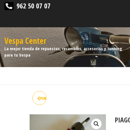
962 50 07 07
Vespa Center
La mejor tienda de repuestos, recambios, accesorios y tunning
para tu Vespa
PIAGGIO ANT. PX 125 T5 / PX E
125-150-200 ARCOBALENO
PIAGG
REGOL.