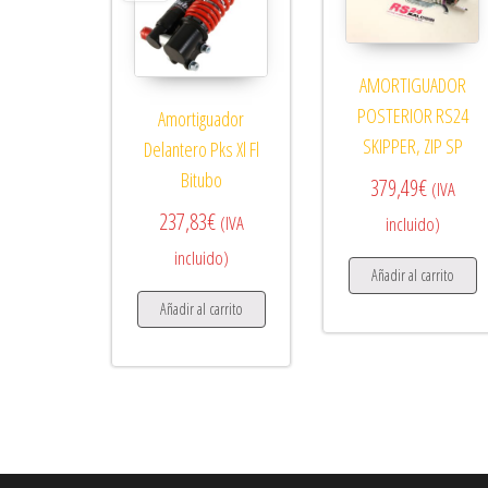
AMORTIGUADOR
POSTERIOR RS24
Amortiguador
SKIPPER, ZIP SP
Delantero Pks Xl Fl
Bitubo
379,49
€
(IVA
237,83
€
(IVA
incluido)
incluido)
Añadir al carrito
Añadir al carrito