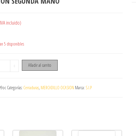
ION SEGUNDA MANO
IVA incluido)
n 5 disponibles
TANCIADOR CERRADURA FL DIRECCION OCASION SEGUNDA MANO cantid
+
Añadir al carrito
09oc
Categorías:
Cerraduras
,
MERCADILLO OCASION
Marca:
S.I.P