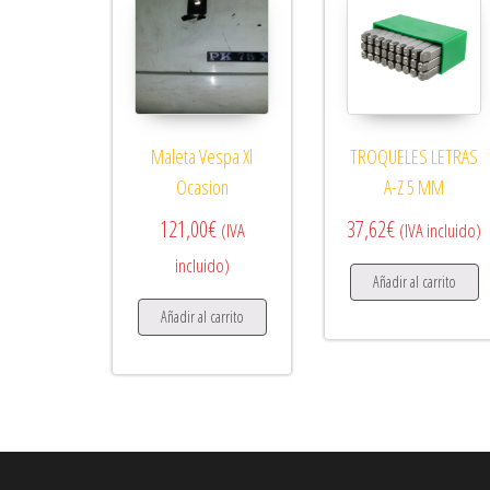
Maleta Vespa Xl
TROQUELES LETRAS
Ocasion
A-Z 5 MM
121,00
€
37,62
€
(IVA
(IVA incluido)
incluido)
Añadir al carrito
Añadir al carrito