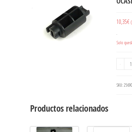
OCAS
10,35
€
(
.
Solo queda
DIS
-
SKU:
2569
Productos relacionados