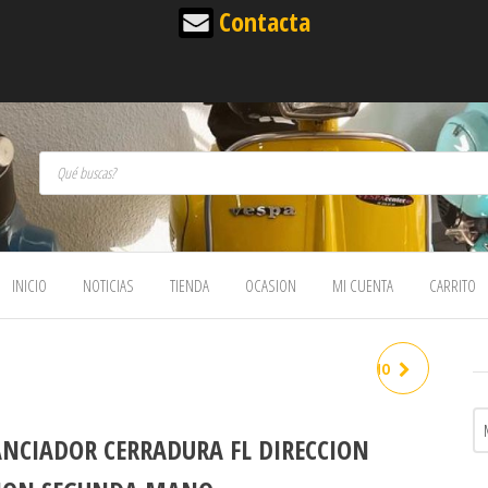
Contacta
Búsqueda de productos
INICIO
NOTICIAS
TIENDA
OCASION
MI CUENTA
CARRITO
ENCENDIDO MALOSSI CONO
20 PKS/XL 1,2 KG VENTILADOR
ANCIADOR CERRADURA FL DIRECCION
ROJO VESPOWER 2019