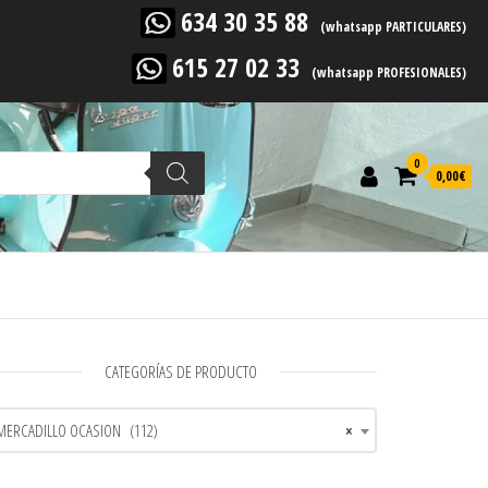
634 30 35 88
(whatsapp PARTICULARES)
615 27 02 33
(whatsapp PROFESIONALES)
0
0,00
€
CATEGORÍAS DE PRODUCTO
MERCADILLO OCASION (112)
×