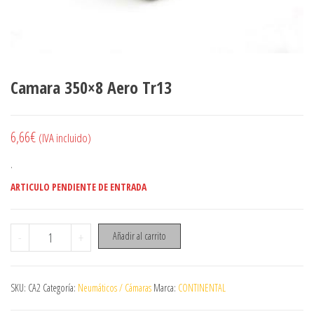
Camara 350×8 Aero Tr13
6,66
€
(IVA incluido)
.
ARTICULO PENDIENTE DE ENTRADA
Camara 350x8 Aero Tr13 cantidad
-
+
Añadir al carrito
SKU:
CA2
Categoría:
Neumáticos / Cámaras
Marca:
CONTINENTAL