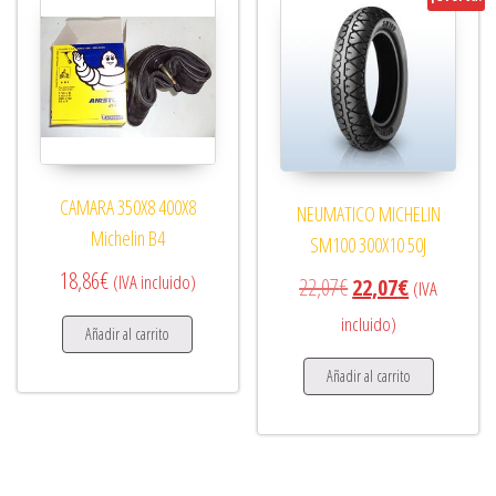
CAMARA 350X8 400X8
NEUMATICO MICHELIN
Michelin B4
SM100 300X10 50J
18,86
€
(IVA incluido)
El precio original era
El precio act
22,07
€
22,07
€
(IVA
incluido)
Añadir al carrito
Añadir al carrito