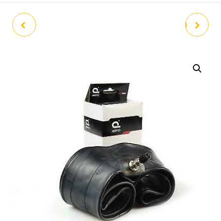
LÁMPARA / BOMBILLA
TOPE PUERTA ET3 BLANCO
12V35/35W H4 HALOGENA
FARO VESPA PX