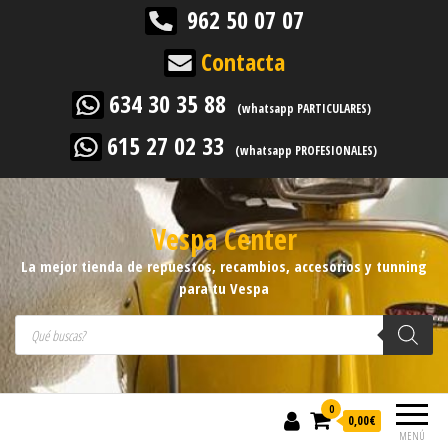
962 50 07 07
Contacta
634 30 35 88
(whatsapp PARTICULARES)
615 27 02 33
(whatsapp PROFESIONALES)
Vespa Center
La mejor tienda de repuestos, recambios, accesorios y tunning
para tu Vespa
Búsqueda de productos
0
0,00
€
MENÚ