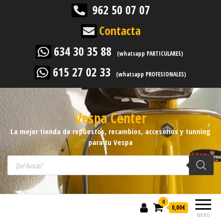
962 50 07 07
Contacta
634 30 35 88
(whatsapp PARTICULARES)
615 27 02 33
(whatsapp PROFESIONALES)
Vespa Center
La mejor tienda de repuestos, recambios, accesorios y tunning
para tu Vespa
Búsqueda de productos
0
0,00
€
MENÚ