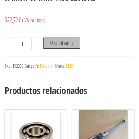
322,72
€
(IVA incluido)
BARRA DE DIRECCIÓN PARA VESPA 150 /160 SPRINT/GS FARO TRA
-
+
Añadir al carrito
SKU:
152339
Categoría:
Direccion
Marca:
RMS
Productos relacionados