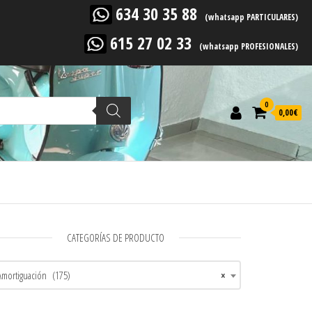
634 30 35 88
(whatsapp PARTICULARES)
615 27 02 33
(whatsapp PROFESIONALES)
0
0,00
€
CATEGORÍAS DE PRODUCTO
Amortiguación (175)
×