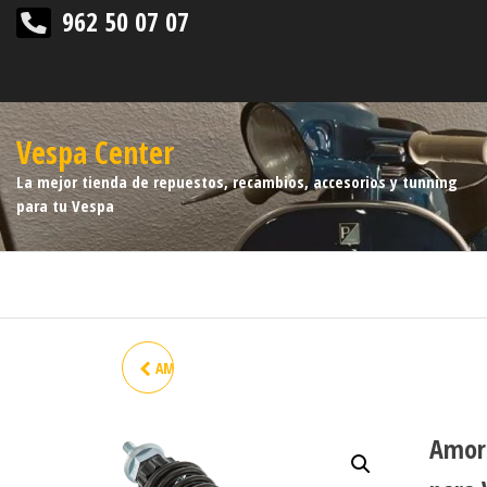
962 50 07 07
Vespa Center
La mejor tienda de repuestos, recambios, accesorios y tunning
para tu Vespa
AMORTIGUADOR TRS PX ET3
SIP ROJO/CROMO
Amort