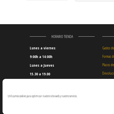
HORARIO TIENDA
Lunes a viernes
:
Gastos d
Formas d
9:00h a 14:00h
Plazos d
Lunes a Jueves
Devoluc
15.30 a 19.00
Nuestros
Daños en
Utilizamos cookies para optimizar nuestro sitio web y nuestro servicio.
Reserva 