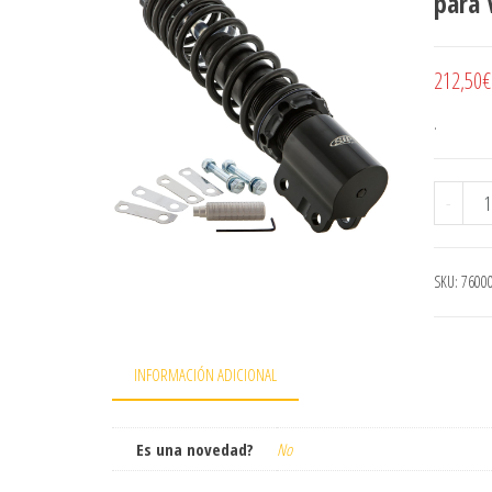
para 
212,50
€
.
Amor
-
SKU:
7600
INFORMACIÓN ADICIONAL
Es una novedad?
No