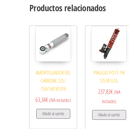
Productos relacionados
AMORTIGUADOR DEL
PIAGGIO POST. PK
CARBONE 125/
125 REGOL.
150/160 VESPA
237,83
€
(IVA
63,34
€
(IVA incluido)
incluido)
Añadir al carrito
Añadir al carrito