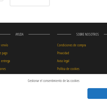
AYUDA
SOBRE NOSOTROS
e envío
Condiciones de compra
e pago
Privacidad
e entrega
Aviso legal
iones
Política de cookies
 precios
Garantía de nuestros productos
Gestionar el consentimiento de las cookies
 transporte
productos