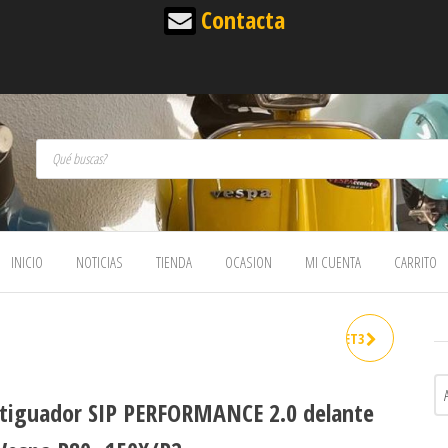
Contacta
Búsqueda de productos
INICIO
NOTICIAS
TIENDA
OCASION
MI CUENTA
CARRITO
AMORTIGUADOR DEL SIP ET3
ROJO/CROMO
iguador SIP PERFORMANCE 2.0 delante