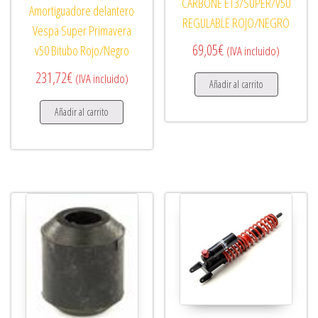
CARBONE ET3/SUPER/V50
Amortiguadore delantero
REGULABLE ROJO/NEGRO
Vespa Super Primavera
69,05
€
v50 Bitubo Rojo/Negro
(IVA incluido)
231,72
€
(IVA incluido)
Añadir al carrito
Añadir al carrito