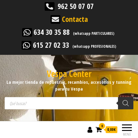
962 50 07 07
Contacta
634 30 35 88
(whatsapp PARTICULARES)
615 27 02 33
(whatsapp PROFESIONALES)
Vespa Center
La mejor tienda de repuestos, recambios, accesorios y tunning
para tu Vespa
Búsqueda de productos
0
0,00
€
MENÚ