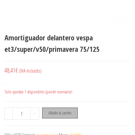
Amortiguador delantero vespa
et3/super/v50/primavera 75/125
48,41
€
(IVA incluido)
.
Solo quedan 1 disponibles (puede reservarse)
Amortiguador delantero vespa et3/super/v50/primavera 75/125
-
+
Añadir al carrito