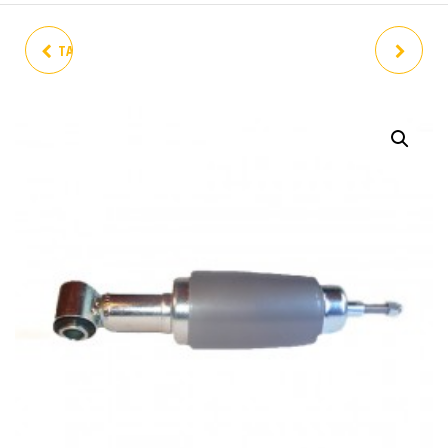
TAMBOR TRASERO VESPA 50
SILENTBLOCK BRAZO
V75 ESPAÑA 3/4 MARCHAS
SUSPENSIÓN MOTOR, PLC
LLANTA CERRADA
DERECHA/IZQUIERDA, VESPA
SMALLFRAME