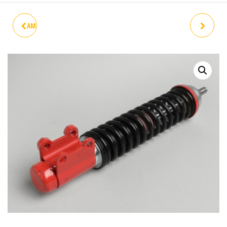
AMORTIGUADOR TRS PX LML
AMORTIGUADOR DEL
ET3 ORIGEN
CARBONE ET3/SUPER/V50
TIPO SERIE