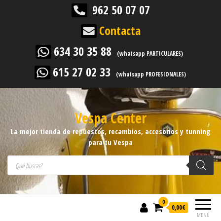
962 50 07 07
Contacta
634 30 35 88
(whatsapp PARTICULARES)
615 27 02 33
(whatsapp PROFESIONALES)
Vespa Center
La mejor tienda de repuestos, recambios, accesorios y tunning
para tu Vespa
Búsqueda de productos
0
0,00
€
MENÚ