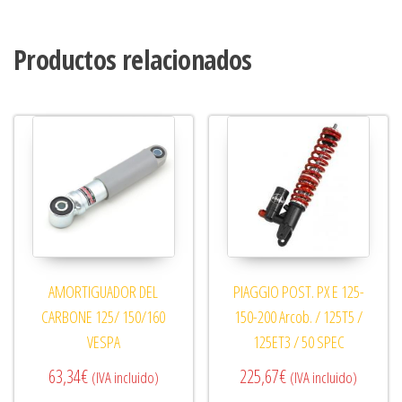
Productos relacionados
AMORTIGUADOR DEL
PIAGGIO POST. PX E 125-
CARBONE 125/ 150/160
150-200 Arcob. / 125T5 /
VESPA
125ET3 / 50 SPEC
63,34
€
225,67
€
(IVA incluido)
(IVA incluido)