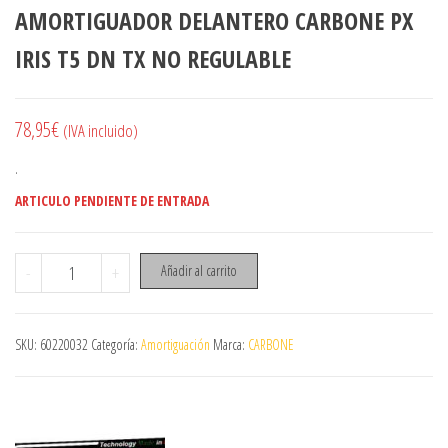
AMORTIGUADOR DELANTERO CARBONE PX
IRIS T5 DN TX NO REGULABLE
78,95
€
(IVA incluido)
.
ARTICULO PENDIENTE DE ENTRADA
AMORTIGUADOR DELANTERO CARBONE PX IRIS T5 DN TX NO REGU
-
+
Añadir al carrito
SKU:
60220032
Categoría:
Amortiguación
Marca:
CARBONE