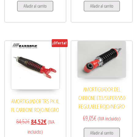
Añadir al carrito
Añadir al carrito
¡Oferta!
AMORTIGUADOR DEL
CARBONE ET3/SUPER/V50
AMORTIGUADOR TRS PK XL
REGULABLE ROJO/NEGRO
FL CARBONE ROJO/NEGRO
69,05
€
(IVA incluido)
El precio original era: 84,52€.
El precio actual es: 84,52€.
84,52
€
84,52
€
(IVA
incluido)
Añadir al carrito