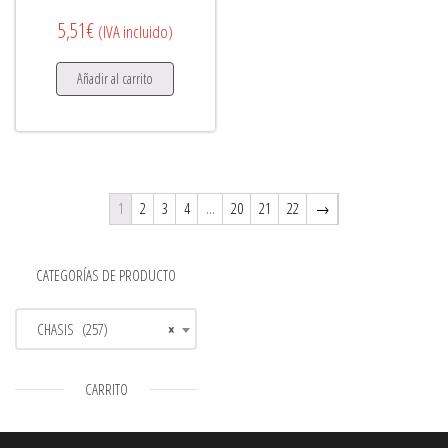
5,51
€
(IVA incluido)
Añadir al carrito
1
2
3
4
…
20
21
22
→
CATEGORÍAS DE PRODUCTO
CHASIS (257)
×
CARRITO