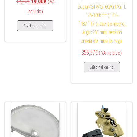
El precio original era: 19,00€.
El precio actual es: 19,00€.
19,00
€
19,00
€
(IVA
Super/GTV/GT60/GT/GT L
incluido)
125-300ccm (´03-
`13/`17-), cuerpo: negro,
Añadir al carrito
largo=235 mm, tensión
previa del muelle: regul
355,57
€
(IVA incluido)
Añadir al carrito