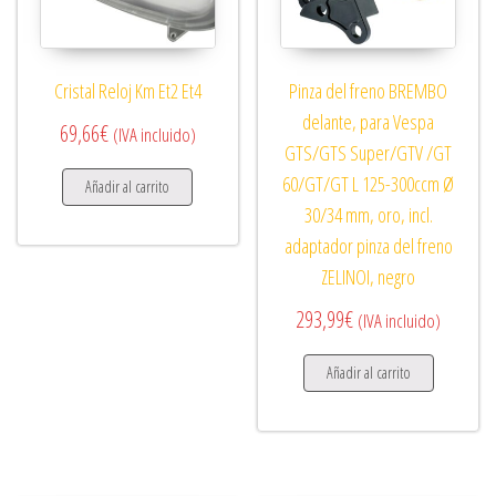
Cristal Reloj Km Et2 Et4
Pinza del freno BREMBO
delante, para Vespa
69,66
€
(IVA incluido)
GTS/GTS Super/GTV /GT
60/GT/GT L 125-300ccm Ø
Añadir al carrito
30/34 mm, oro, incl.
adaptador pinza del freno
ZELINOI, negro
293,99
€
(IVA incluido)
Añadir al carrito