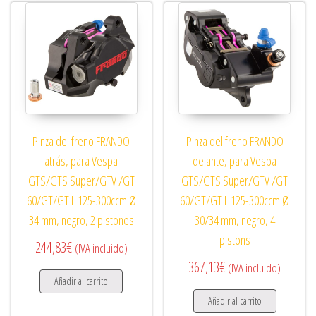
Pinza del freno FRANDO
Pinza del freno FRANDO
atrás, para Vespa
delante, para Vespa
GTS/GTS Super/GTV /GT
GTS/GTS Super/GTV /GT
60/GT/GT L 125-300ccm Ø
60/GT/GT L 125-300ccm Ø
34 mm, negro, 2 pistones
30/34 mm, negro, 4
pistons
244,83
€
(IVA incluido)
367,13
€
(IVA incluido)
Añadir al carrito
Añadir al carrito