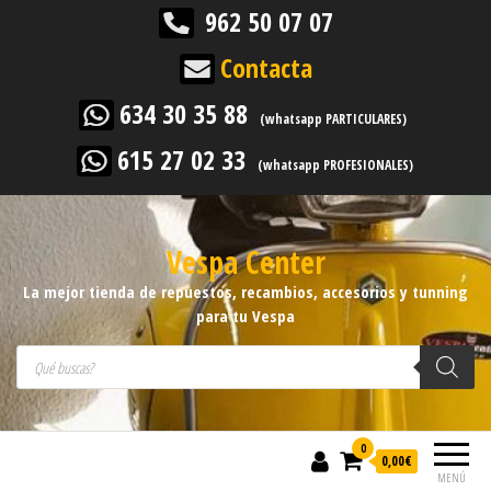
962 50 07 07
Contacta
634 30 35 88
(whatsapp PARTICULARES)
615 27 02 33
(whatsapp PROFESIONALES)
Vespa Center
La mejor tienda de repuestos, recambios, accesorios y tunning
para tu Vespa
Búsqueda de productos
0
0,00
€
MENÚ