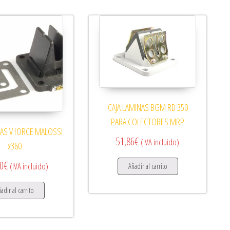
CAJA LAMINAS BGM RD 350
PARA COLECTORES MRP
NAS V fORCE MALOSSI
51,86
€
(IVA incluido)
x360
0
€
(IVA incluido)
Añadir al carrito
adir al carrito