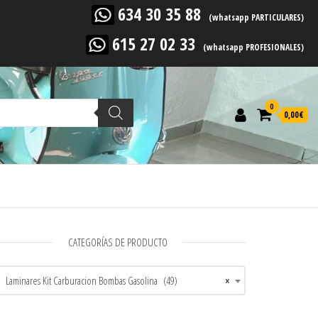
634 30 35 88
(whatsapp PARTICULARES)
615 27 02 33
(whatsapp PROFESIONALES)
0
0,00
€
CATEGORÍAS DE PRODUCTO
Laminares Kit Carburacion Bombas Gasolina (49)
×