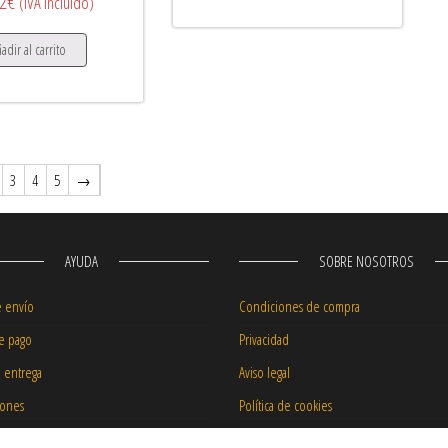
2
€
(IVA incluido)
adir al carrito
3
4
5
→
AYUDA
SOBRE NOSOTROS
e envío
Condiciones de compra
e pago
Privacidad
e entrega
Aviso legal
iones
Política de cookies
 precios
Garantía de nuestros productos