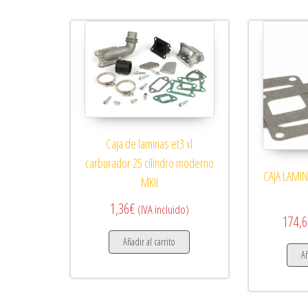
Caja de laminas et3 xl
carburador 25 cilindro moderno
CAJA LAMI
MKII
1,36
€
(IVA incluido)
174,6
Añadir al carrito
Añ