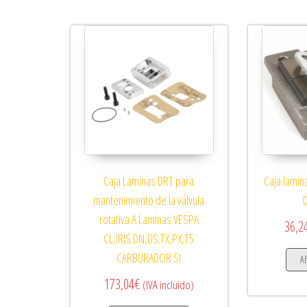
Caja Laminas DRT para
Caja lamin
mantenimiento de la válvula
rotativa A Laminas VESPA
36,2
CL,IRIS.DN,DS.TX,PX,T5
CARBURADOR SI
Añ
173,04
€
(IVA incluido)