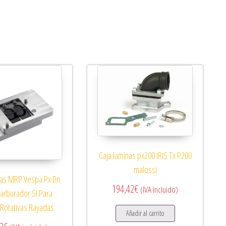
Caja laminas px200 IRIS Tx P200
malossi
nas MRP Vespa Px Dn
194,42
€
(IVA incluido)
Carburador SI Para
 Rotativas Rayadas
Añadir al carrito