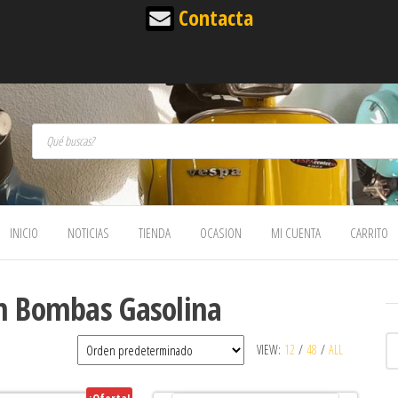
Contacta
Búsqueda de productos
INICIO
NOTICIAS
TIENDA
OCASION
MI CUENTA
CARRITO
on Bombas Gasolina
VIEW:
12
/
48
/
ALL