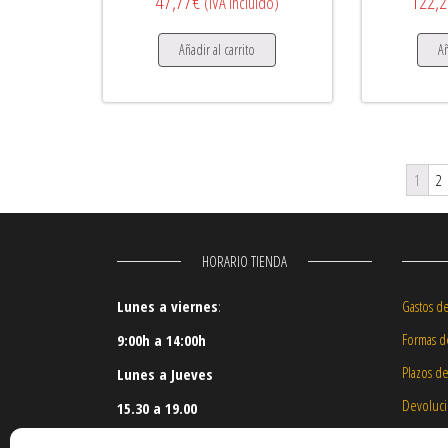
47,77
€
122,2
(IVA incluido)
Añadir al carrito
Añ
1
2
HORARIO TIENDA
Lunes a viernes
:
Gastos d
Formas d
9:00h a 14:00h
Plazos d
Lunes a Jueves
Devoluc
15.30 a 19.00
Nuestros