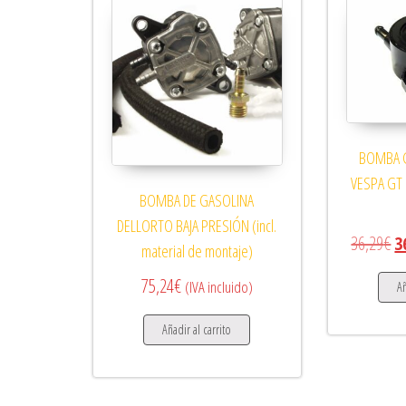
BOMBA 
VESPA GT 
BOMBA DE GASOLINA
DELLORTO BAJA PRESIÓN (incl.
El
36,29
€
3
material de montaje)
75,24
€
(IVA incluido)
Añ
Añadir al carrito