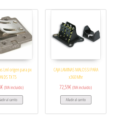
as Lml origen para px
CAJA LAMINAS MALOSSI PARA
DN DS TX T5
x360 Mhr
4
€
72,59
€
(IVA incluido)
(IVA incluido)
adir al carrito
Añadir al carrito