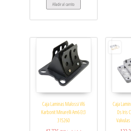
Añadir al carrito
Caja Laminas Malossi Vl6
Caja Lami
Karbonit Minarelli Am6 Et3
Ds Iris 
315260
Valvulas