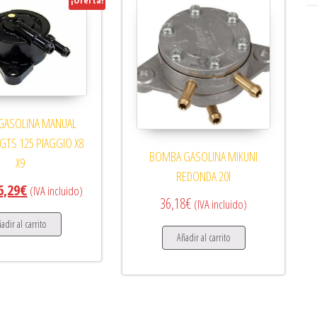
¡Oferta!
GASOLINA MANUAL
GTS 125 PIAGGIO X8
BOMBA GASOLINA MIKUNI
X9
REDONDA 20l
 precio original era: 36,29€.
El precio actual es: 36,29€.
6,29
€
(IVA incluido)
36,18
€
(IVA incluido)
adir al carrito
Añadir al carrito