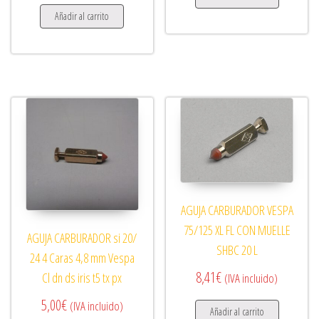
Añadir al carrito
AGUJA CARBURADOR VESPA
75/125 XL FL CON MUELLE
AGUJA CARBURADOR si 20/
SHBC 20 L
24 4 Caras 4,8 mm Vespa
8,41
€
Cl dn ds iris t5 tx px
(IVA incluido)
5,00
€
(IVA incluido)
Añadir al carrito