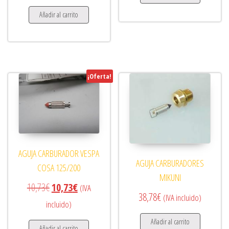
Añadir al carrito
¡Oferta!
AGUJA CARBURADOR VESPA
AGUJA CARBURADORES
COSA 125/200
MIKUNI
El precio original era: 10,73€.
El precio actual es: 10,73€.
10,73
€
10,73
€
(IVA
38,78
€
(IVA incluido)
incluido)
Añadir al carrito
Añadir al carrito