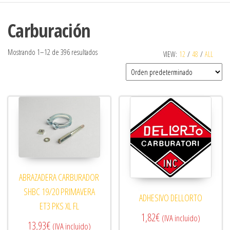
Carburación
Mostrando 1–12 de 396 resultados
VIEW:
12
/
48
/
ALL
ABRAZADERA CARBURADOR
SHBC 19/20 PRIMAVERA
ADHESIVO DELLORTO
ET3 PKS XL FL
1,82
€
(IVA incluido)
13,93
€
(IVA incluido)