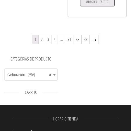
Añadir al carrito
1
2
3
4
…
31
32
33
→
CATEGORÍAS DE PRODUCTO
Carburación (396)
×
CARRITO
HORARIO TIENDA