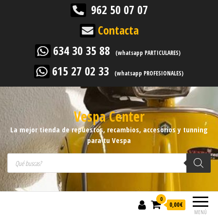
962 50 07 07
Contacta
634 30 35 88
(whatsapp PARTICULARES)
615 27 02 33
(whatsapp PROFESIONALES)
Vespa Center
La mejor tienda de repuestos, recambios, accesorios y tunning
para tu Vespa
Búsqueda de productos
0
0,00
€
MENÚ