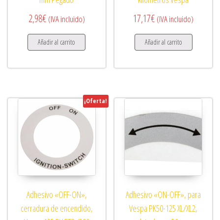
2,98
€
17,17
€
(IVA incluido)
(IVA incluido)
Añadir al carrito
Añadir al carrito
¡Oferta!
Adhesivo «OFF-ON»,
Adhesivo «ON-OFF», para
cerradura de encendido,
Vespa PK50-125 XL/XL2,