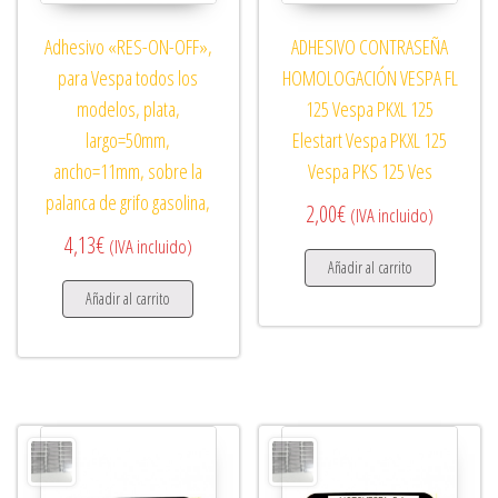
Adhesivo «RES-ON-OFF»,
ADHESIVO CONTRASEÑA
para Vespa todos los
HOMOLOGACIÓN VESPA FL
modelos, plata,
125 Vespa PKXL 125
largo=50mm,
Elestart Vespa PKXL 125
ancho=11mm, sobre la
Vespa PKS 125 Ves
palanca de grifo gasolina,
2,00
€
(IVA incluido)
4,13
€
(IVA incluido)
Añadir al carrito
Añadir al carrito