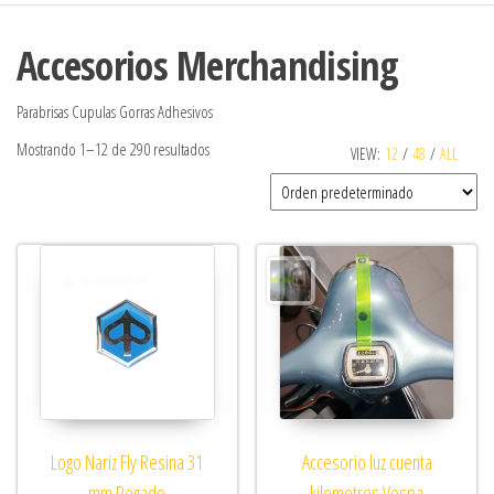
Accesorios Merchandising
Parabrisas Cupulas Gorras Adhesivos
Mostrando 1–12 de 290 resultados
VIEW:
12
/
48
/
ALL
Logo Nariz Fly Resina 31
Accesorio luz cuenta
mm Pegado
kilometros Vespa