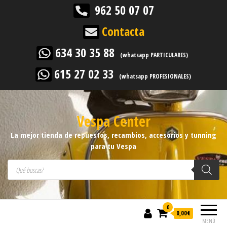
962 50 07 07
Contacta
634 30 35 88
(whatsapp PARTICULARES)
615 27 02 33
(whatsapp PROFESIONALES)
Vespa Center
La mejor tienda de repuestos, recambios, accesorios y tunning
para tu Vespa
Búsqueda de productos
0
0,00
€
MENÚ