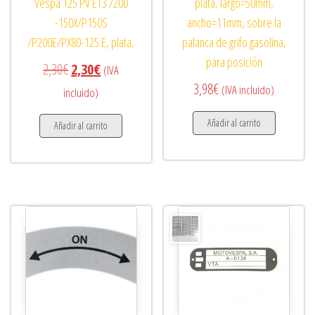
Vespa 125 PV ET3 /200
plata, largo=50mm,
-150X/P150S
ancho=11mm, sobre la
/P200E/PX80-125 E, plata,
palanca de grifo gasolina,
para posición
El precio original era: 2,30€.
El precio actual es: 2,30€.
2,30
€
2,30
€
(IVA
3,98
€
(IVA incluido)
incluido)
Añadir al carrito
Añadir al carrito