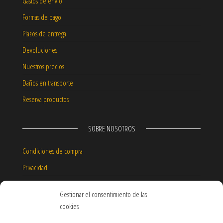
Gastos de envío
Formas de pago
Plazos de entrega
Devoluciones
Nuestros precios
Daños en transporte
Reserva productos
SOBRE NOSOTROS
Condiciones de compra
Privacidad
Aviso legal
Gestionar el consentimiento de las
Política de cookies
cookies
Garantía de nuestros productos