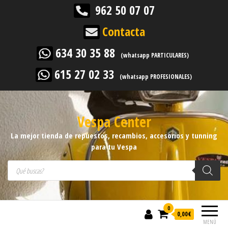
962 50 07 07
Contacta
634 30 35 88
(whatsapp PARTICULARES)
615 27 02 33
(whatsapp PROFESIONALES)
Vespa Center
La mejor tienda de repuestos, recambios, accesorios y tunning
para tu Vespa
Búsqueda de productos
0
0,00
€
MENÚ